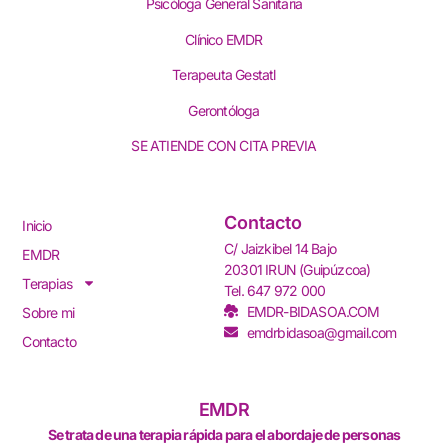
Psicóloga General Sanitaria
Clínico EMDR
Terapeuta Gestatl
Gerontóloga
SE ATIENDE CON CITA PREVIA
Contacto
Inicio
C/ Jaizkibel 14 Bajo
EMDR
20301 IRUN (Guipúzcoa)
Terapias
Tel. 647 972 000
EMDR-BIDASOA.COM
Sobre mi
emdrbidasoa@gmail.com
Contacto
EMDR
Se trata de una terapia rápida para el abordaje de personas